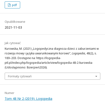
pdf
Opublikowane
2021-11-03
Jak cytować
Kurowska, M. (2021) „Logopedyczna diagnoza dzieci z zaburzeniami w
rozwoju mowy i języka uwarunkowanymi korowo”,
Logopedia
, 48(2), s.
189–203. Dostępne na: https://logopedia-
ptl.pl/index.php/logopedia/article/view/logopedia-48-2-kurowska
(Udostępniono: 8sierpień2026).
Formaty cytowań
Numer
Tom 48 Nr 2 (2019): Logopedia