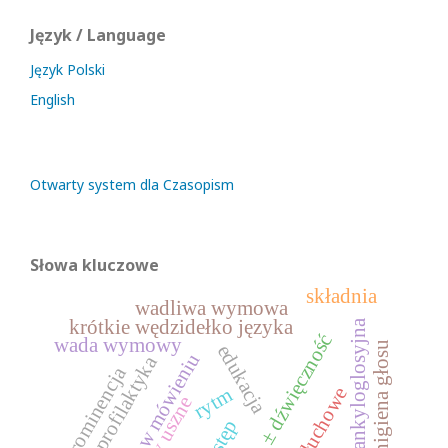
Język / Language
Język Polski
English
Otwarty system dla Czasopism
Słowa kluczowe
składnia
wadliwa wymowa
krótkie wędzidełko języka
dyslalia ankyloglosyjna
± dźwięczność
wada wymowy
higiena głosu
edukacja
trudności w mówieniu
profilaktyka
prominencja
rytm
szumy uszne
wstęp