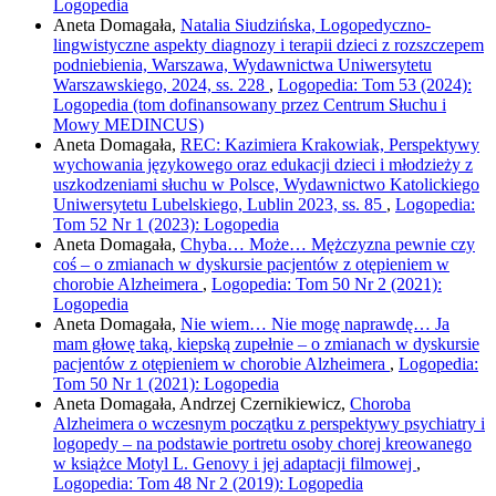
Logopedia
Aneta Domagała,
Natalia Siudzińska, Logopedyczno-
lingwistyczne aspekty diagnozy i terapii dzieci z rozszczepem
podniebienia, Warszawa, Wydawnictwa Uniwersytetu
Warszawskiego, 2024, ss. 228
,
Logopedia: Tom 53 (2024):
Logopedia (tom dofinansowany przez Centrum Słuchu i
Mowy MEDINCUS)
Aneta Domagała,
REC: Kazimiera Krakowiak, Perspektywy
wychowania językowego oraz edukacji dzieci i młodzieży z
uszkodzeniami słuchu w Polsce, Wydawnictwo Katolickiego
Uniwersytetu Lubelskiego, Lublin 2023, ss. 85
,
Logopedia:
Tom 52 Nr 1 (2023): Logopedia
Aneta Domagała,
Chyba… Może… Mężczyzna pewnie czy
coś – o zmianach w dyskursie pacjentów z otępieniem w
chorobie Alzheimera
,
Logopedia: Tom 50 Nr 2 (2021):
Logopedia
Aneta Domagała,
Nie wiem… Nie mogę naprawdę… Ja
mam głowę taką, kiepską zupełnie – o zmianach w dyskursie
pacjentów z otępieniem w chorobie Alzheimera
,
Logopedia:
Tom 50 Nr 1 (2021): Logopedia
Aneta Domagała, Andrzej Czernikiewicz,
Choroba
Alzheimera o wczesnym początku z perspektywy psychiatry i
logopedy – na podstawie portretu osoby chorej kreowanego
w książce Motyl L. Genovy i jej adaptacji filmowej
,
Logopedia: Tom 48 Nr 2 (2019): Logopedia