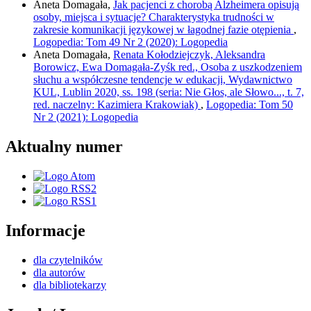
Aneta Domagała,
Jak pacjenci z chorobą Alzheimera opisują
osoby, miejsca i sytuacje? Charakterystyka trudności w
zakresie komunikacji językowej w łagodnej fazie otępienia
,
Logopedia: Tom 49 Nr 2 (2020): Logopedia
Aneta Domagała,
Renata Kołodziejczyk, Aleksandra
Borowicz, Ewa Domagała-Zyśk red., Osoba z uszkodzeniem
słuchu a współczesne tendencje w edukacji, Wydawnictwo
KUL, Lublin 2020, ss. 198 (seria: Nie Głos, ale Słowo..., t. 7,
red. naczelny: Kazimiera Krakowiak)
,
Logopedia: Tom 50
Nr 2 (2021): Logopedia
Aktualny numer
Informacje
dla czytelników
dla autorów
dla bibliotekarzy