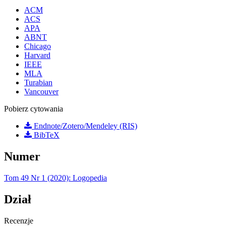
ACM
ACS
APA
ABNT
Chicago
Harvard
IEEE
MLA
Turabian
Vancouver
Pobierz cytowania
Endnote/Zotero/Mendeley (RIS)
BibTeX
Numer
Tom 49 Nr 1 (2020): Logopedia
Dział
Recenzje