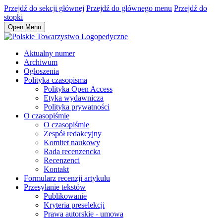
Przejdź do sekcji głównej
Przejdź do głównego menu
Przejdź do
stopki
Open Menu
Aktualny numer
Archiwum
Ogłoszenia
Polityka czasopisma
Polityka Open Access
Etyka wydawnicza
Polityka prywatności
O czasopiśmie
O czasopiśmie
Zespół redakcyjny
Komitet naukowy
Rada recenzencka
Recenzenci
Kontakt
Formularz recenzji artykulu
Przesyłanie tekstów
Publikowanie
Kryteria preselekcji
Prawa autorskie - umowa