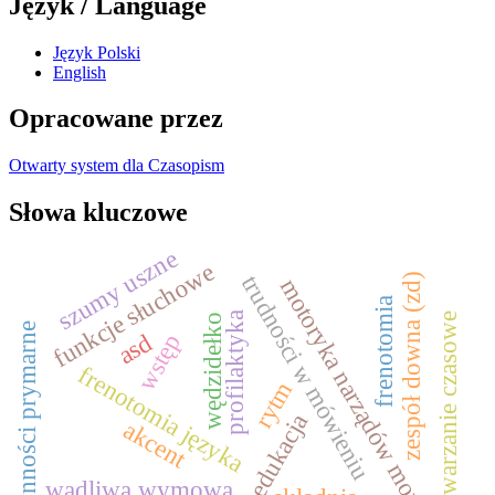
Język / Language
Język Polski
English
Opracowane przez
Otwarty system dla Czasopism
Słowa kluczowe
szumy uszne
funkcje słuchowe
trudności w mówieniu
zespół downa (zd)
motoryka narządów mowy
frenotomia
profilaktyka
przetwarzanie czasowe
wędzidełko
czynności prymarne
asd
wstęp
frenotomia języka
rytm
edukacja
akcent
wadliwa wymowa