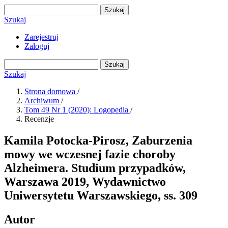
Szukaj
Szukaj
Zarejestruj
Zaloguj
Szukaj
Szukaj
Strona domowa
/
Archiwum
/
Tom 49 Nr 1 (2020): Logopedia
/
Recenzje
Kamila Potocka-Pirosz, Zaburzenia
mowy we wczesnej fazie choroby
Alzheimera. Studium przypadków,
Warszawa 2019, Wydawnictwo
Uniwersytetu Warszawskiego, ss. 309
Autor