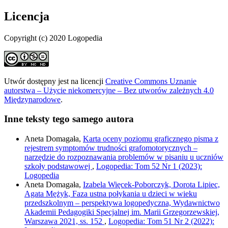
Licencja
Copyright (c) 2020 Logopedia
Utwór dostępny jest na licencji
Creative Commons Uznanie
autorstwa – Użycie niekomercyjne – Bez utworów zależnych 4.0
Międzynarodowe
.
Inne teksty tego samego autora
Aneta Domagała,
Karta oceny poziomu graficznego pisma z
rejestrem symptomów trudności grafomotorycznych –
narzędzie do rozpoznawania problemów w pisaniu u uczniów
szkoły podstawowej
,
Logopedia: Tom 52 Nr 1 (2023):
Logopedia
Aneta Domagała,
Izabela Więcek-Poborczyk, Dorota Lipiec,
Agata Mężyk, Faza ustna połykania u dzieci w wieku
przedszkolnym – perspektywa logopedyczna, Wydawnictwo
Akademii Pedagogiki Specjalnej im. Marii Grzegorzewskiej,
Warszawa 2021, ss. 152
,
Logopedia: Tom 51 Nr 2 (2022):