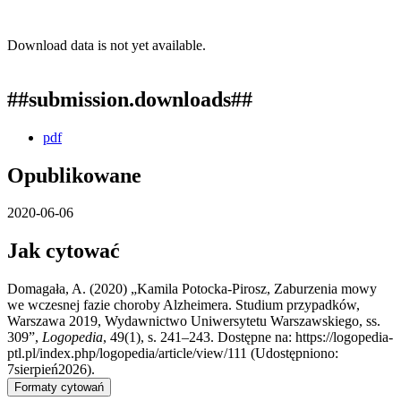
Download data is not yet available.
##submission.downloads##
pdf
Opublikowane
2020-06-06
Jak cytować
Domagała, A. (2020) „Kamila Potocka-Pirosz, Zaburzenia mowy
we wczesnej fazie choroby Alzheimera. Studium przypadków,
Warszawa 2019, Wydawnictwo Uniwersytetu Warszawskiego, ss.
309”,
Logopedia
, 49(1), s. 241–243. Dostępne na: https://logopedia-
ptl.pl/index.php/logopedia/article/view/111 (Udostępniono:
7sierpień2026).
Formaty cytowań