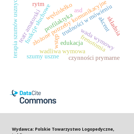
terapia szumów usznych
złożone potrzeby komunikacyjne
rytm
wędzidełko
funkcje słuchowe
trudności w mówieniu
asd
teatr amatorski
profilaktyka
składnia
akcent
wada wymowy
frenotomia
wstęp
edukacja
wadliwa wymowa
szumy uszne
czynności prymarne
Wydawca: Polskie Towarzystwo Logopedyczne,