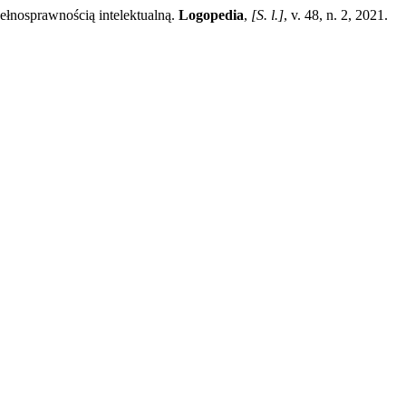
ełnosprawnością intelektualną.
Logopedia
,
[S. l.]
, v. 48, n. 2, 2021.