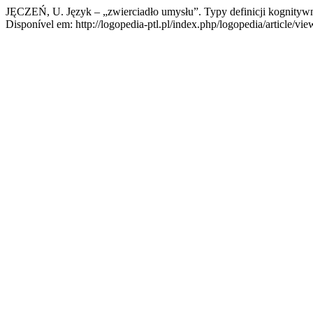
JĘCZEŃ, U. Język – „zwierciadło umysłu”. Typy definicji kognityw
Disponível em: http://logopedia-ptl.pl/index.php/logopedia/article/vie