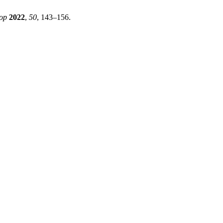
op
2022
,
50
, 143–156.