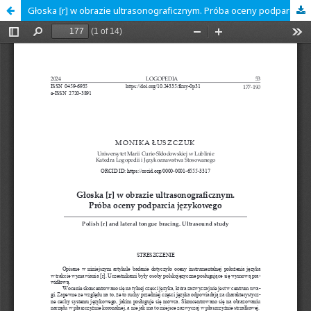
Głoska [r] w obrazie ultrasonograficznym. Próba oceny podparcia językowego